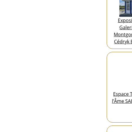
Exposi
Galeri
Montgom
Cédryk 
Espace T
l’Âme SA