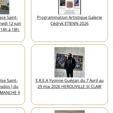
ce Saint-
Programmation Artistique Galerie
medi 12 juin
Cédryk ETIENN 2026
 14h à 18h.
ise Saint-
E.R.E.A Yvonne Guégan du 7 Avril au
vados ) du
29 mai 2026 HEROUVILLE St CLAIR
DIMANCHE 9