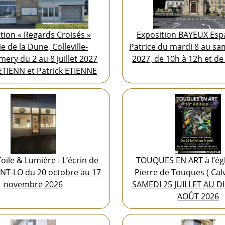
tion « Regards Croisés »
Exposition BAYEUX Espa
e de la Dune, Colleville-
Patrice du mardi 8 au sa
ery du 2 au 8 juillet 2027
2027, de 10h à 12h et de
ETIENN et Patrick ETIENNE
oile & Lumière - L’écrin de
TOUQUES EN ART à l’égl
INT-LO du 20 octobre au 17
Pierre de Touques ( Cal
novembre 2026
SAMEDI 25 JUILLET AU 
AOÛT 2026