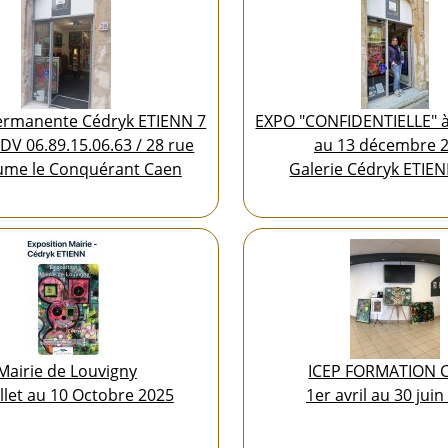
permanente Cédryk ETIENN 7
EXPO "CONFIDENTIELLE" 
RDV 06.89.15.06.63 / 28 rue
au 13 décembre 
aume le Conquérant Caen
Galerie Cédryk ETIE
Mairie de Louvigny
ICEP FORMATION 
illet au 10 Octobre 2025
1er avril au 30 jui