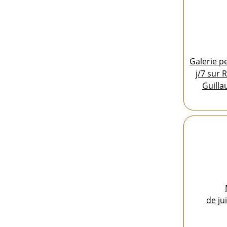
Galerie 
j/7 sur 
Guill
de ju