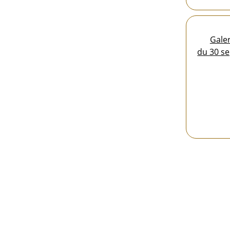
Galer
du 30 se