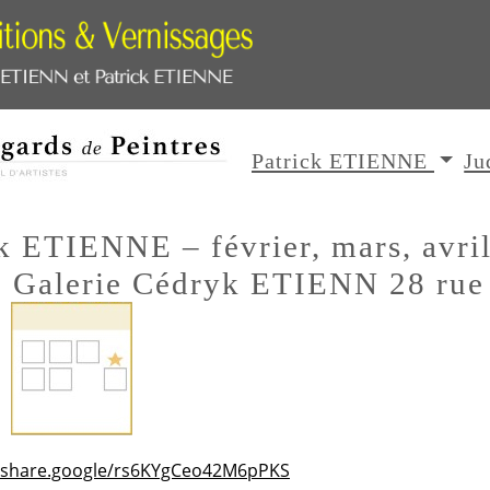
Patrick ETIENNE
Ju
k ETIENNE – février, mars, avril
• Galerie Cédryk ETIENN 28 rue
N
//share.google/rs6KYgCeo42M6pPKS