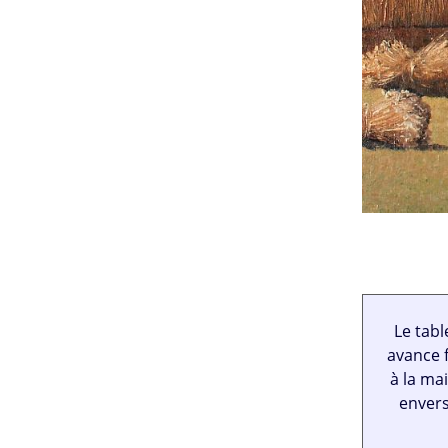
Le tab
avance f
à la mai
envers