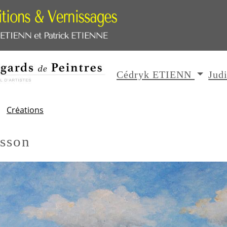
Cédryk ETIENN
Jud
Créations
isson