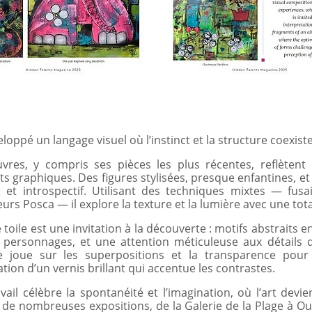
veloppé un langage visuel où l’instinct et la structure coexis
vres, y compris ses pièces les plus récentes, reflèten
s graphiques. Des figures stylisées, presque enfantines, e
 et introspectif. Utilisant des techniques mixtes — fusai
rs Posca — il explore la texture et la lumière avec une total
toile est une invitation à la découverte : motifs abstraits 
 personnages, et une attention méticuleuse aux détails 
ste joue sur les superpositions et la transparence po
cation d’un vernis brillant qui accentue les contrastes.
vail célèbre la spontanéité et l’imagination, où l’art devie
 de nombreuses expositions, de la Galerie de la Plage à Ou