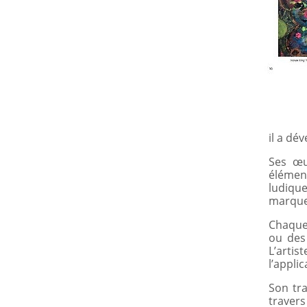
il a dé
Ses œu
élément
ludique
marqueu
Chaque 
ou des
L’arti
l’appli
Son tra
travers